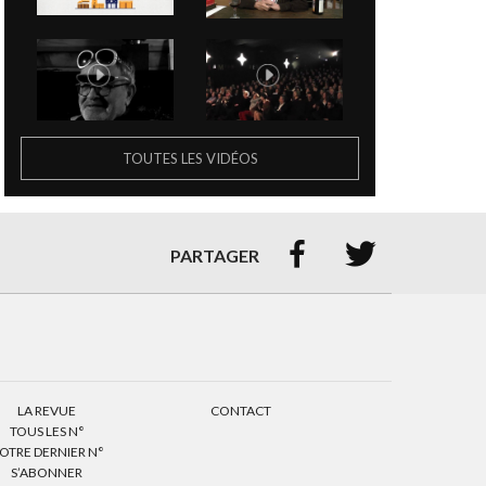
TOUTES LES VIDÉOS


PARTAGER
LA REVUE
CONTACT
TOUS LES N°
OTRE DERNIER N°
S’ABONNER