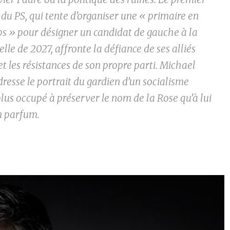
 du PS, qui tente d’organiser une « primaire en
s » pour désigner un candidat de gauche à la
elle de 2027, affronte la défiance de ses alliés
t les résistances de son propre parti. Michael
dresse le portrait du gardien d’un socialisme
plus occupé à préserver le nom de la Rose qu’à lui
n parfum.