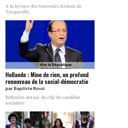
A la lecture des Souvenirs d'Alexis de
Tocqueville.
Hollande : Mine de rien, un profond
renouveau de la social-démocratie
par
Baptiste Rossi
Réflexion autour du clip du candidat
socialiste