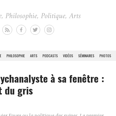
E
PHILOSOPHIE
ARTS
PODCASTS
VIDÉOS
SÉMINAIRES
PHOTOS
ychanalyste à sa fenêtre :
t du gris
vier Faure ou la politique des ruines. Le premier