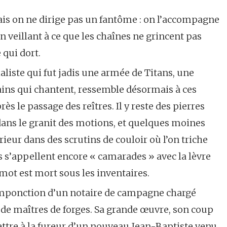
 Mais on ne dirige pas un fantôme : on l’accompagne
 en veillant à ce que les chaînes ne grincent pas
 qui dort.
ialiste qui fut jadis une armée de Titans, une
mains qui chantent, ressemble désormais à ces
ès le passage des reîtres. Il y reste des pierres
dans le granit des motions, et quelques moines
prieur dans des scrutins de couloir où l’on triche
s s’appellent encore « camarades » avec la lèvre
mot est mort sous les inventaires.
componction d’un notaire de campagne chargé
ie de maîtres de forges. Sa grande œuvre, son coup
mettre à la fureur d’un nouveau Jean-Baptiste venu