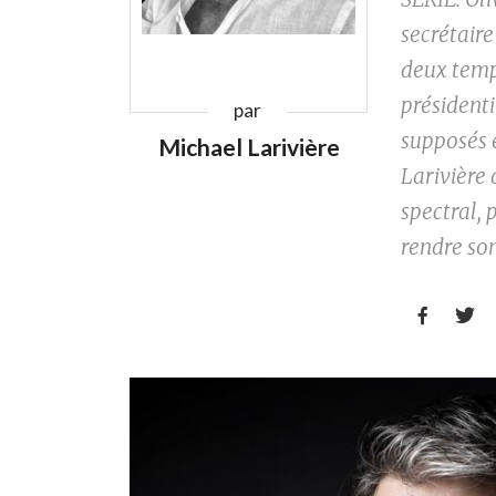
secrétaire
deux temp
présidenti
par
supposés e
Michael Larivière
Larivière 
spectral, 
rendre so

