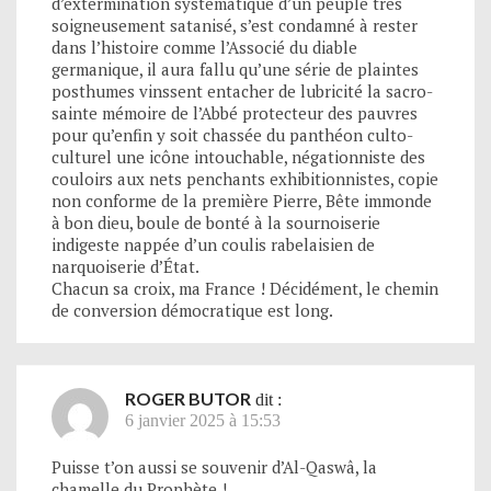
d’extermination systématique d’un peuple très
soigneusement satanisé, s’est condamné à rester
dans l’histoire comme l’Associé du diable
germanique, il aura fallu qu’une série de plaintes
posthumes vinssent entacher de lubricité la sacro-
sainte mémoire de l’Abbé protecteur des pauvres
pour qu’enfin y soit chassée du panthéon culto-
culturel une icône intouchable, négationniste des
couloirs aux nets penchants exhibitionnistes, copie
non conforme de la première Pierre, Bête immonde
à bon dieu, boule de bonté à la sournoiserie
indigeste nappée d’un coulis rabelaisien de
narquoiserie d’État.
Chacun sa croix, ma France ! Décidément, le chemin
de conversion démocratique est long.
ROGER BUTOR
dit :
6 janvier 2025 à 15:53
Puisse t’on aussi se souvenir d’Al-Qaswâ, la
chamelle du Prophète !