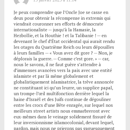
Je peux comprendre que l’Oncle Joe se casse en
deux pour obtenir la récompense in extremis qui
viendrait couronner ses efforts de démocrate
internationaliste — jusqu’à la Hamasie, la
Hezbollie, et la Houthie ! et la Talibanie ! — en
devenant le chef d’État occidental qui aurait rendu
les otages du Quatrième Reich ou leurs dépouilles
à leurs familles — « Vous avez dit gore ? — Non, je
déplorais la guerre. — Comme c’est gore. » — car,
nous le savons, il ne faut guère s’attendre à
d’immenses avancées vers la paix avec une entité
islamiste et par là même globalement et
globalistiquement islamisatrice, la trêve annoncée
ne constituant ici qu’un leurre, un supplice papal,
un trompe-l’œil multifonction derrière lequel la
haine d’Israël et des Juifs continue de dégouliner
entre les crocs d’une Bête enragée, sur lequel nos
meilleurs street artists nous emmarbreront avec
eux-mêmes dans le veinage solidement fissuré de
leur inversionnisme islamocolonial, devant lequel,
pardon, mais nous ne prierons pas gaguesquement