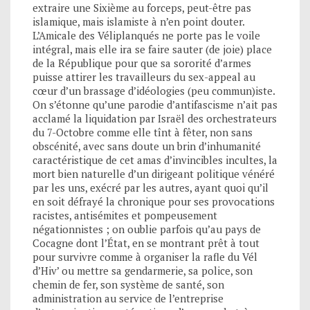
extraire une Sixième au forceps, peut-être pas
islamique, mais islamiste à n’en point douter.
L’Amicale des Véliplanqués ne porte pas le voile
intégral, mais elle ira se faire sauter (de joie) place
de la République pour que sa sororité d’armes
puisse attirer les travailleurs du sex-appeal au
cœur d’un brassage d’idéologies (peu commun)iste.
On s’étonne qu’une parodie d’antifascisme n’ait pas
acclamé la liquidation par Israël des orchestrateurs
du 7-Octobre comme elle tînt à fêter, non sans
obscénité, avec sans doute un brin d’inhumanité
caractéristique de cet amas d’invincibles incultes, la
mort bien naturelle d’un dirigeant politique vénéré
par les uns, exécré par les autres, ayant quoi qu’il
en soit défrayé la chronique pour ses provocations
racistes, antisémites et pompeusement
négationnistes ; on oublie parfois qu’au pays de
Cocagne dont l’État, en se montrant prêt à tout
pour survivre comme à organiser la rafle du Vél
d’Hiv’ ou mettre sa gendarmerie, sa police, son
chemin de fer, son système de santé, son
administration au service de l’entreprise