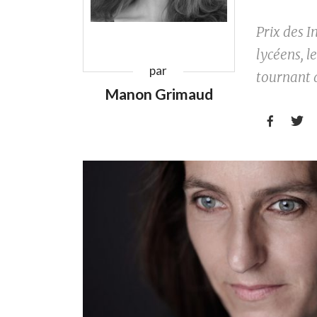
Prix des I
lycéens, 
par
tournant d
Manon Grimaud

