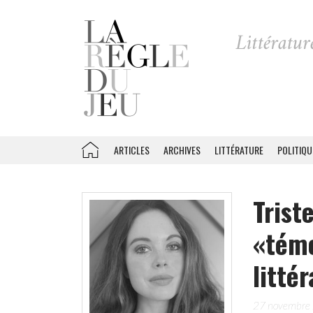
ARTICLES
ARCHIVES
LITTÉRATURE
POLITIQU
Trist
«témo
litté
27 novembre