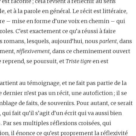
 est raconté ; cela revient à réfléchir au sens
t à la parole en général. Le récit est littéraire,
ature – mise en forme d’une voix en chemin – qui
oles. C’est exactement ce qu’a réussi à faire
s romans, lesquels, aujourd’hui, nous
parlent
, dans
rement,
réflexivement,
dans ce cheminement ouvert
se reprend, se poursuit, et
Triste tigre
en est
tient au témoignage, et ne fait pas partie de la
e dernier n’est pas un récit, une autofiction ; il se
lage de faits, de souvenirs. Pour autant, ce serait
qui fait qu’il s’agit d’un écrit qui va aussi bien
. Par ses multiples réflexions croisées, qui
on, il énonce ce qu’est proprement la réflexivité