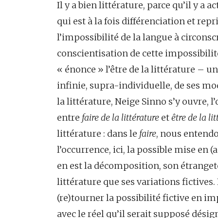
Il y a bien littérature, parce qu’il y a
qui est à la fois différenciation et rep
l’impossibilité de la langue à circonscr
conscientisation de cette impossibilité
« énonce » l’être de la littérature – 
infinie, supra-individuelle, de ses m
la littérature, Neige Sinno s’y ouvre, l
entre
faire de la littérature
et
être de la li
littérature : dans le
faire
, nous entendo
l’occurrence, ici, la possible mise en (a
en est la décomposition, son étrangeté
littérature que ses variations fictiv
(re)tourner la possibilité fictive en im
avec le réel qu’il serait supposé désig