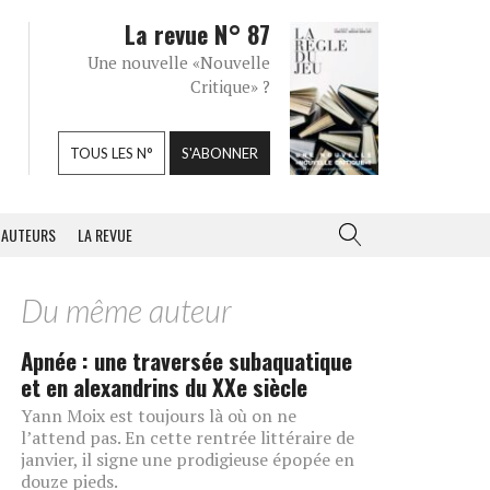
La revue N° 87
Une nouvelle «Nouvelle
Critique» ?
TOUS LES N°
S'ABONNER
AUTEURS
LA REVUE
Du même auteur
Apnée : une traversée subaquatique
et en alexandrins du XXe siècle
Yann Moix est toujours là où on ne
l’attend pas. En cette rentrée littéraire de
janvier, il signe une prodigieuse épopée en
douze pieds.