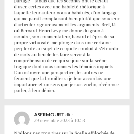
partage – tandis que les seconds ont le défaut
d’user, certes avec une habileté rhétorique à
laquelle leur auteur nous a habitués, d’un langage
qui me paraît complaisant bien plutôt que soucieux
d’articuler rigoureusement les arguments. Bref, là
où Bernard-Henri Lévy me donne du grain à
moudre, son commentateur, bavard et épris de sa
propre virtuosité, me plonge dans une certaine
perplexité au sujet de ce qui le conduit à s’étourdir
de mots au lieu de les faire servir à la
compréhension de ce qui se joue sur la scène
tragique dont nous sommes les témoins inquiets.
L’un m’ouvre une perspective, les autres ne
feraient que la brouiller si je leur accordais une
importance et un sens que je suis enclin, révérence
parler, à leur dénier.
ASERMOURT
dit :
29 novembre 2023 à 10:53
N’allons pas trop tirer sur la ficelle effilochée de