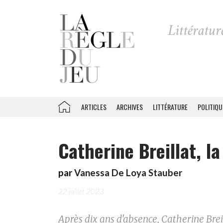
ARTICLES
ARCHIVES
LITTÉRATURE
POLITIQU
Catherine Breillat, l
par
Vanessa De Loya Stauber
22 juillet 2023
Après dix ans d'absence, Catherine Brei