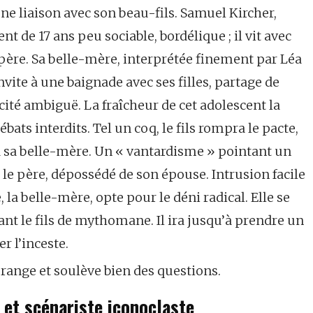
 une liaison avec son beau-fils. Samuel Kircher,
t de 17 ans peu sociable, bordélique ; il vit avec
 père. Sa belle-mère, interprétée finement par Léa
invite à une baignade avec ses filles, partage de
icité ambiguë. La fraîcheur de cet adolescent la
bats interdits. Tel un coq, le fils rompra le pacte,
 à sa belle-mère. Un « vantardisme » pointant un
r le père, dépossédé de son épouse. Intrusion facile
la belle-mère, opte pour le déni radical. Elle se
nt le fils de mythomane. Il ira jusqu’à prendre un
r l’inceste.
érange et soulève bien des questions.
e et scénariste iconoclaste