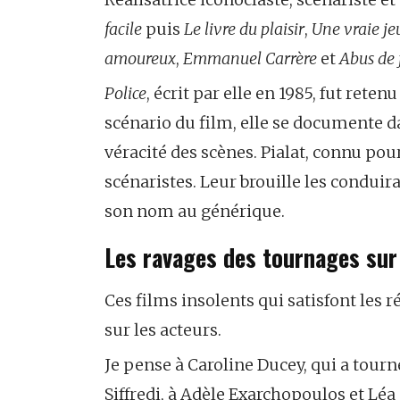
facile
puis
Le livre du plaisir
,
Une vraie jeu
amoureux
,
Emmanuel Carrère
et
Abus de 
Police
,
écrit par elle en 1985, fut retenu
scénario du film, elle se documente dan
véracité des scènes. Pialat, connu pou
scénaristes. Leur brouille les conduir
son nom au générique.
Les ravages des tournages sur 
Ces films insolents qui satisfont les 
sur les acteurs.
Je pense à Caroline Ducey, qui a tour
Siffredi, à Adèle Exarchopoulos et Lé