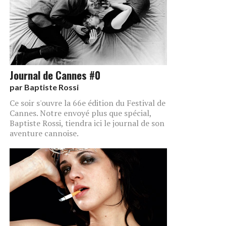
Journal de Cannes #0
par
Baptiste Rossi
Ce soir s'ouvre la 66e édition du Festival de
Cannes. Notre envoyé plus que spécial,
Baptiste Rossi, tiendra ici le journal de son
aventure cannoise.