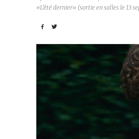
«L’été dernier» (sortie en salles le 13 

