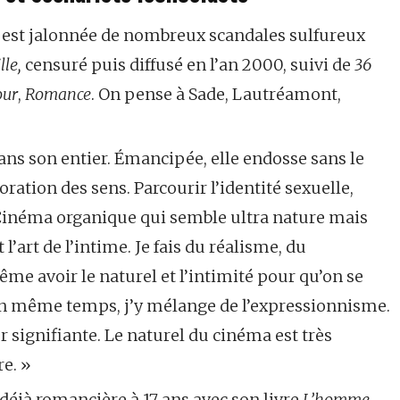
t est jalonnée de nombreux scandales sulfureux
lle,
censuré puis diffusé en l’an 2000, suivi de
36
our
,
Romance
. On pense à Sade, Lautréamont,
 dans son entier. Émancipée, elle endosse sans le
oration des sens. Parcourir l’identité sexuelle,
 Cinéma organique qui semble ultra nature mais
t l’art de l’intime. Je fais du réalisme, du
me avoir le naturel et l’intimité pour qu’on se
, en même temps, j’y mélange de l’expressionnisme.
r signifiante. Le naturel du cinéma est très
re. »
 déjà romancière à 17 ans avec son livre
L’homme