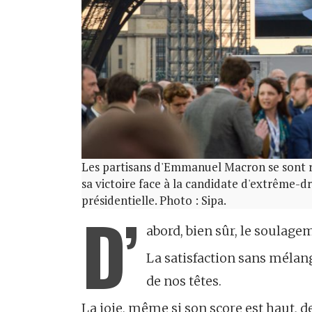
Les partisans d'Emmanuel Macron se sont r
sa victoire face à la candidate d'extrême-d
présidentielle. Photo : Sipa.
D’
abord, bien sûr, le soulage
La satisfaction sans mélan
de nos têtes.
La joie, même si son score est haut, d