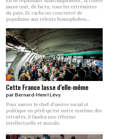
En se répandant anarchiquement, la colère
jaune unit, de facto, tous les extrémistes
du pays. Et cache un concentré de
populisme aux relents homophobes...
Cette France lasse d’elle-même
par
Bernard-Henri Lévy
Pour sauver le chef-d’œuvre social et
politique en péril qu’est notre système des
retraites, il faudra une réforme
intellectuelle et morale.