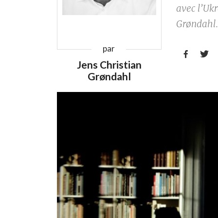
avec l’Ukr
Grøndahl
par


Jens Christian
Grøndahl