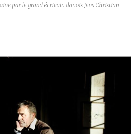
aine par le grand écrivain danois Jens Christian
.