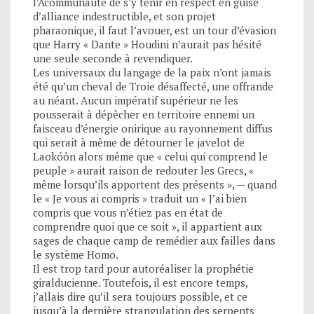
l’Acommunauté de s’y tenir en respect en guise
d’alliance indestructible, et son projet
pharaonique, il faut l’avouer, est un tour d’évasion
que Harry « Dante » Houdini n’aurait pas hésité
une seule seconde à revendiquer.
Les universaux du langage de la paix n’ont jamais
été qu’un cheval de Troie désaffecté, une offrande
au néant. Aucun impératif supérieur ne les
pousserait à dépêcher en territoire ennemi un
faisceau d’énergie onirique au rayonnement diffus
qui serait à même de détourner le javelot de
Laokóôn alors même que « celui qui comprend le
peuple » aurait raison de redouter les Grecs, «
même lorsqu’ils apportent des présents », — quand
le « Je vous ai compris » traduit un « J’ai bien
compris que vous n’étiez pas en état de
comprendre quoi que ce soit », il appartient aux
sages de chaque camp de remédier aux failles dans
le système Homo.
Il est trop tard pour autoréaliser la prophétie
giralducienne. Toutefois, il est encore temps,
j’allais dire qu’il sera toujours possible, et ce
jusqu’à la dernière strangulation des serpents