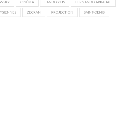
OWSKY
CINÉMA
FANDO Y LIS
FERNANDO ARRABAL
YSIENNES
L'ECRAN
PROJECTION
SAINT-DENIS