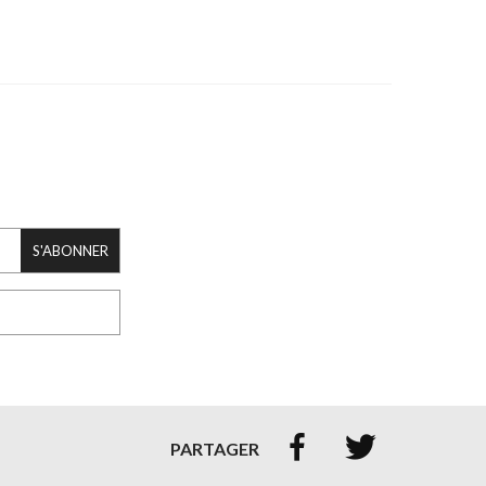
S'ABONNER


PARTAGER