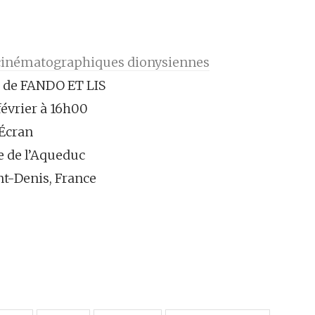
cinématographiques dionysiennes
n de FANDO ET LIS
évrier à 16h00
Écran
e de l’Aqueduc
nt-Denis, France