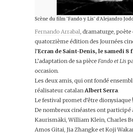
Scène du film "Fando y Lis" d'Alejandro Jo
Fernando Arrabal
, dramaturge, poète e
quatorzième édition des Journées ci
l’
Ecran de Saint-Denis, le samedi 8 f
L’adaptation de sa pièce
Fando et Lis
p
occasion.
Les deux amis, qui ont fondé ensem
réalisateur catalan
Albert Serra
.
Le festival promet d’être dionysiaque 
De nombreux cinéastes ont participé a
Kaurismäki, William Klein, Charles Bu
Amos Gitai, Jia Zhangke et Koji Wak