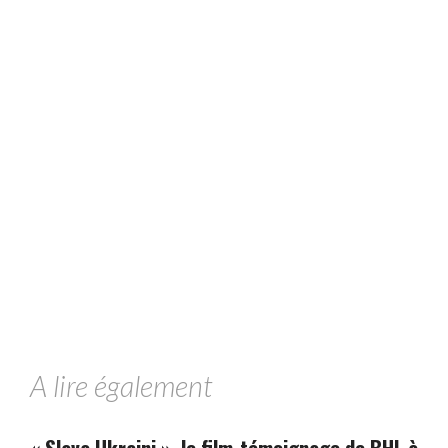
A lire également
« Slava Ukraini », le film-témoignage de BHL à