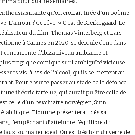
minima pour quatre semaines.
on enthousiasmante qu’on croirait tirée d’un poème
ve. L’amour ? Ce rêve. » C’est de Kierkegaard. Le
éalisateur du film, Thomas Vinterberg et Lars
lectionné à Cannes en 2020, se déroule donc dans
 concurrente d’Ibiza niveau ambiance et
 plus tragi que comique sur l’ambiguïté vicieuse
seurs vis-à-vis de l’alcool, qu’ils se mettent au
rant. Pour ensuite passer au stade de la défonce
une théorie farfelue, qui aurait pu être celle de
st celle d’un psychiatre norvégien, Sinn
 établit que l’Homme présenterait dès sa
sang, l’empêchant d’atteindre l’équilibre du
e taux journalier idéal. On est très loin du verre de