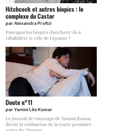
Hitchcock et autres biopics : le
complexe du Castor
par
Alexandra Profizi
Pourquoi les biopics cherchent-ils à
réhabiliter le rôle de l'épouse ?
Doute n°11
par
Yamini Lila Kumar
Le journal de tournage de Yamini Kumar
décrit la réalisation de la toute première
scène de "Doutes".