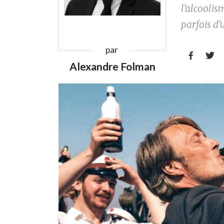
l’alcoolis
parfois d’
par


Alexandre Folman