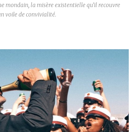
me mondain, la misère existentielle qu’il recouvre
un voile de convivialité.