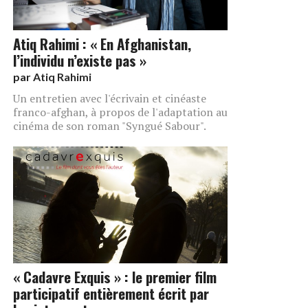
Atiq Rahimi : « En Afghanistan,
l’individu n’existe pas »
par
Atiq Rahimi
Un entretien avec l'écrivain et cinéaste
franco-afghan, à propos de l'adaptation au
cinéma de son roman "Syngué Sabour".
« Cadavre Exquis » : le premier film
participatif entièrement écrit par