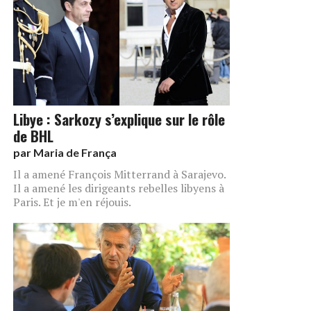
Libye : Sarkozy s’explique sur le rôle
de BHL
par
Maria de França
Il a amené François Mitterrand à Sarajevo.
Il a amené les dirigeants rebelles libyens à
Paris. Et je m'en réjouis.