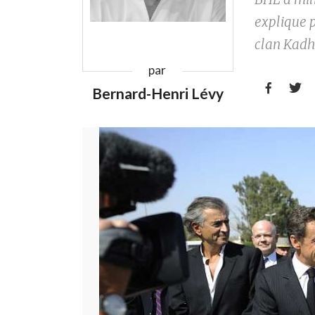
explique p
clan Kadh
par


Bernard-Henri Lévy