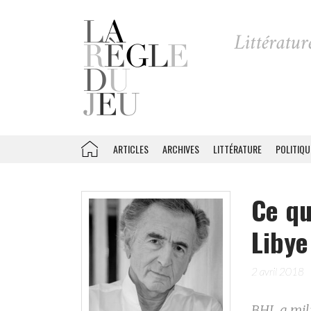
ARTICLES
ARCHIVES
LITTÉRATURE
POLITIQU
Ce qu
Libye
2 avril 2018
BHL a mili