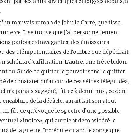
ant par ses amis soviétiques et forgées depuis, à
.
 d’un mauvais roman de John le Carré, que tisse,
Commerce. Il se trouve que j’ai personnellement
tions parfois extravagantes, des émissaires
ou des plénipotentiaires de l’ombre que dépêchait
un schéma d’exfiltration. L’autre, une trêve bidon.
t au Guide de quitter le pouvoir sans le quitter
appé de constater qu’aucun de ces séides téléguidés,
el n’a jamais suggéré, fût-ce à demi-mot, ce dont
 encablure de la débâcle, aurait fait son atout
, ne fût-ce qu’évoqué le spectre d’une possible
entuel «indice», qui auraient déconsidéré le
cours de la guerre. Incrédule quand je songe que