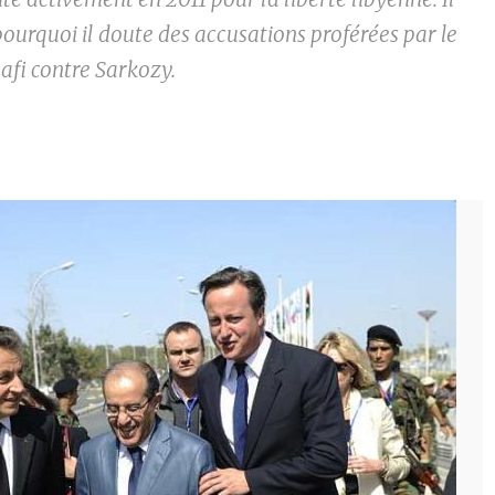
ourquoi il doute des accusations proférées par le
afi contre Sarkozy.