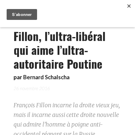
Fillon, l’ultra-libéral
qui aime l’ultra-
autoritaire Poutine
par
Bernard Schalscha
26 novembre 2016
François Fillon incarne la droite vieux jeu,
mais il incarne aussi cette droite nouvelle
qui admire l’homme à poigne anti-
occidental régnant sur la Russie.