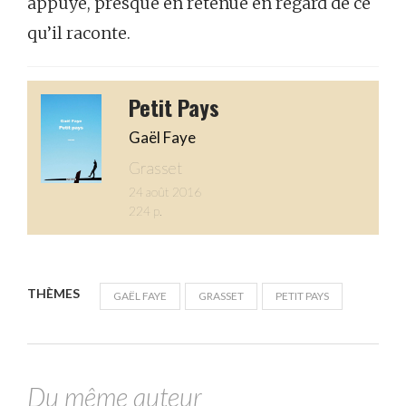
appuyé, presque en retenue en regard de ce
qu’il raconte.
Petit Pays
Gaël Faye
Grasset
24 août 2016
224 p.
THÈMES
GAËL FAYE
GRASSET
PETIT PAYS
Du même auteur