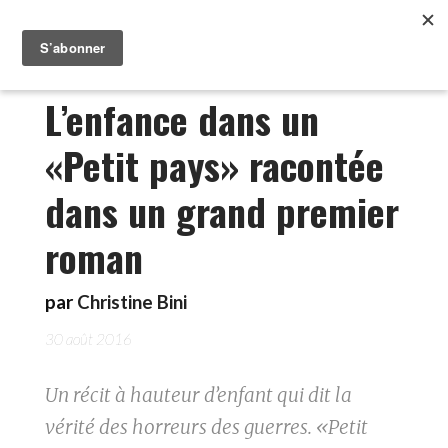
L’enfance dans un
«Petit pays» racontée
dans un grand premier
roman
par
Christine Bini
30 août 2016
Un récit à hauteur d’enfant qui dit la
vérité des horreurs des guerres. «Petit