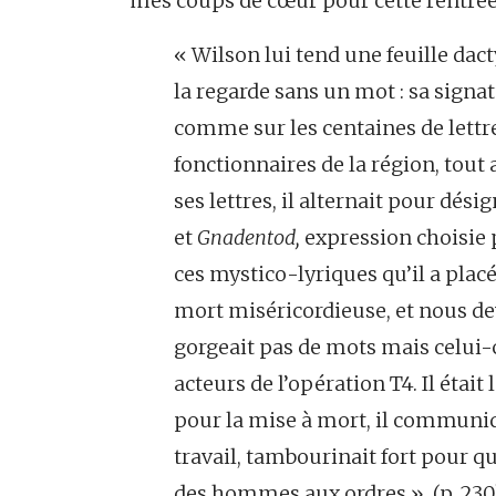
mes coups de cœur pour cette rentrée l
« Wilson lui tend une feuille dact
la regarde sans un mot : sa signat
comme sur les centaines de lettr
fonctionnaires de la région, tout
ses lettres, il alternait pour dés
et
Gnadentod,
expression choisie 
ces mystico-lyriques qu’il a plac
mort miséricordieuse, et nous d
gorgeait pas de mots mais celui-c
acteurs de l’opération T4. Il était 
pour la mise à mort, il communiq
travail, tambourinait fort pour q
des hommes aux ordres ». (p. 230