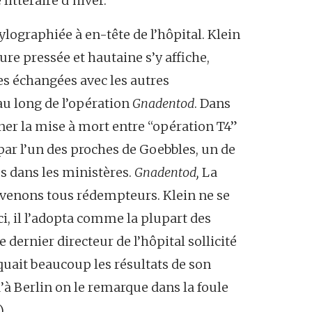
ittéraire d’hiver.
ylographiée à en-tête de l’hôpital. Klein
ure pressée et hautaine s’y affiche,
es échangées avec les autres
 au long de l’opération
Gnadentod
. Dans
igner la mise à mort entre “opération T4”
par l’un des proches de Goebbles, un de
és dans les ministères.
Gnadentod,
La
evenons tous rédempteurs. Klein ne se
i, il l’adopta comme la plupart des
le dernier directeur de l’hôpital sollicité
uait beaucoup les résultats de son
u’à Berlin on le remarque dans la foule
)