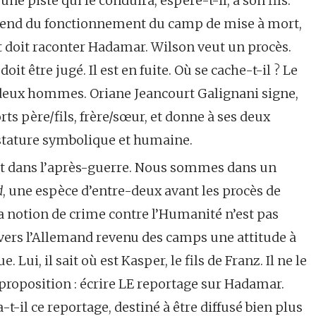
ne piste qui le conduira, espère-t-il, à son fils.
prend du fonctionnement du camp de mise à mort,
t doit raconter Hadamar. Wilson veut un procès.
it être jugé. Il est en fuite. Où se cache-t-il ? Le
 deux hommes. Oriane Jeancourt Galignani signe,
rts père/fils, frère/sœur, et donne à ses deux
 stature symbolique et humaine.
 dans l’après-guerre. Nous sommes dans un
d
, une espèce d’entre-deux avant les procès de
a notion de crime contre l’Humanité n’est pas
vers l’Allemand revenu des camps une attitude à
Lui, il sait où est Kasper, le fils de Franz. Il ne le
a proposition : écrire LE reportage sur Hadamar.
-t-il ce reportage, destiné à être diffusé bien plus