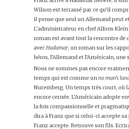
Franz arrive à Hadamar hébété, il suit u
Wilson est terrassé par ce qu’il com
il pense que seul un Allemand peut e
L’administrateur en chef Alfons Klein do
roman est avant tout la rencontre de
avec
Hadamar
, un roman sur les rappo
héros, l’Allemand et l’Américain, une
Nous ne sommes pas encore vraiment
temps qui est comme un
no man’s lan
Nuremberg. Un temps très court, où l
encore cernée. L’Américain adopte en
la fois compassionnelle et pragmatique. 
dira à Franz que si celui-ci accepte s
Franz accepte. Retrouve son fils. Ecrira