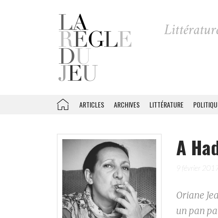
ARTICLES
ARCHIVES
LITTÉRATURE
POLITIQU
A Had
9 février 201
Oriane Je
un pan par