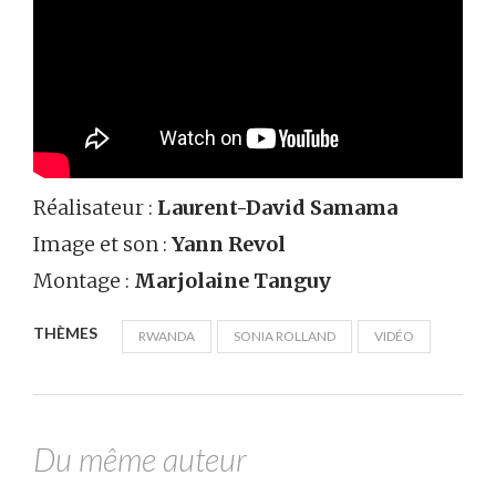
Réalisateur :
Laurent-David Samama
Image et son :
Yann Revol
Montage :
Marjolaine Tanguy
THÈMES
RWANDA
SONIA ROLLAND
VIDÉO
Du même auteur