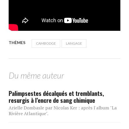
THÈMES
CAMBODGE
LANGAGE
Du même auteur
Palimpsestes décalqués et tremblants,
resurgis à l’encre de sang chimique
Arielle Dombasle par Nicolas Ker : après l'album "La
Rivière Atlantique".