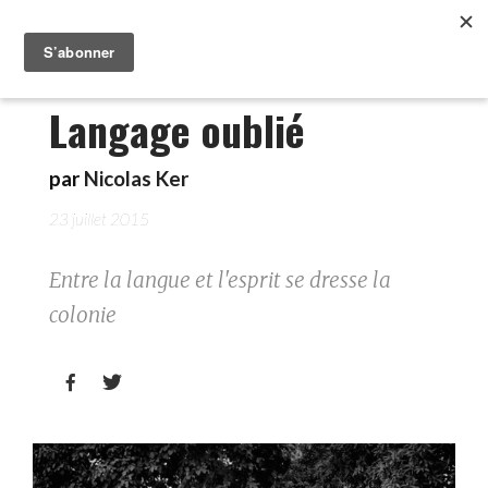
Langage oublié
par
Nicolas Ker
23 juillet 2015
Entre la langue et l'esprit se dresse la
colonie

