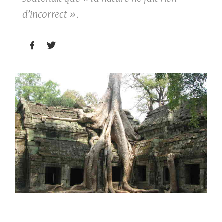
d’incorrect ».

