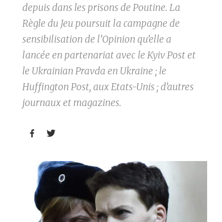
depuis dans les prisons de Poutine. La
Règle du Jeu poursuit la campagne de
sensibilisation de l’Opinion qu’elle a
lancée en partenariat avec le Kyiv Post et
le Ukrainian Pravda en Ukraine ; le
Huffington Post, aux Etats-Unis ; d’autres
journaux et magazines.

