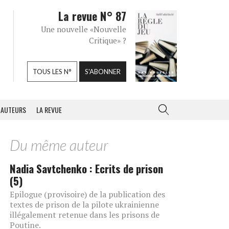
La revue N° 87
Une nouvelle «Nouvelle
Critique» ?
TOUS LES N°
S'ABONNER
AUTEURS
LA REVUE
Du même auteur
Nadia Savtchenko : Ecrits de prison
(5)
Epilogue (provisoire) de la publication des
textes de prison de la pilote ukrainienne
illégalement retenue dans les prisons de
Poutine.