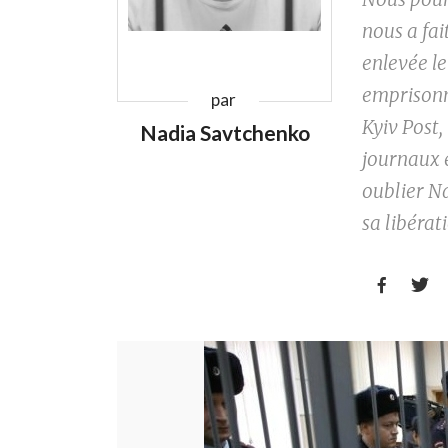
nous a fai
enlevée le
emprisonné
par
Kyiv Post,
Nadia Savtchenko
journaux 
oublier Na
sa libérat

