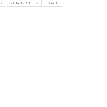
KO
NADIA SAVTCHENKO
UKRAINE