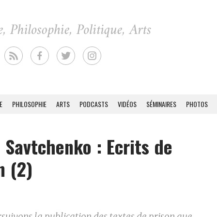
E
PHILOSOPHIE
ARTS
PODCASTS
VIDÉOS
SÉMINAIRES
PHOTOS
 Savtchenko : Ecrits de
n (2)
suivons la publication des textes de prison que