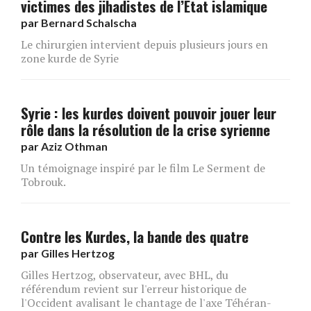
victimes des jihadistes de l’Etat islamique
par
Bernard Schalscha
Le chirurgien intervient depuis plusieurs jours en
zone kurde de Syrie
Syrie : les kurdes doivent pouvoir jouer leur
rôle dans la résolution de la crise syrienne
par
Aziz Othman
Un témoignage inspiré par le film Le Serment de
Tobrouk.
Contre les Kurdes, la bande des quatre
par
Gilles Hertzog
Gilles Hertzog, observateur, avec BHL, du
référendum revient sur l'erreur historique de
l'Occident avalisant le chantage de l'axe Téhéran-