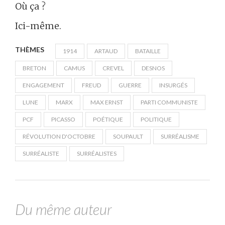
Où ça ?
Ici-même.
THÈMES
1914
ARTAUD
BATAILLE
BRETON
CAMUS
CREVEL
DESNOS
ENGAGEMENT
FREUD
GUERRE
INSURGÉS
LUNE
MARX
MAX ERNST
PARTI COMMUNISTE
PCF
PICASSO
POÉTIQUE
POLITIQUE
RÉVOLUTION D'OCTOBRE
SOUPAULT
SURRÉALISME
SURRÉALISTE
SURRÉALISTES
Du même auteur