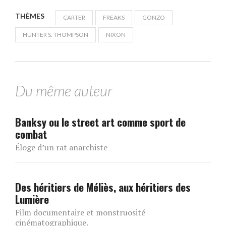
THÈMES
CARTER
FREAKS
GONZO
HUNTER S. THOMPSON
NIXON
Du même auteur
Banksy ou le street art comme sport de
combat
Éloge d’un rat anarchiste
Des héritiers de Méliès, aux héritiers des
Lumière
Film documentaire et monstruosité
cinématographique.