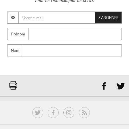
S'ABONNER
Prénom
Nom

