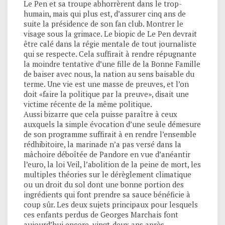
Le Pen et sa troupe abhorrèrent dans le trop-
humain, mais qui plus est, d’assurer cinq ans de
suite la présidence de son fan club. Montrer le
visage sous la grimace. Le biopic de Le Pen devrait
être calé dans la régie mentale de tout journaliste
qui se respecte. Cela suffirait à rendre répugnante
la moindre tentative d’une fille de la Bonne Famille
de baiser avec nous, la nation au sens baisable du
terme. Une vie est une masse de preuves, et l’on
doit «faire la politique par la preuve», disait une
victime récente de la même politique.
Aussi bizarre que cela puisse paraître à ceux
auxquels la simple évocation d’une seule démesure
de son programme suffirait à en rendre l’ensemble
rédhibitoire, la marinade n’a pas versé dans la
mâchoire déboîtée de Pandore en vue d’anéantir
l’euro, la loi Veil, l’abolition de la peine de mort, les
multiples théories sur le dérèglement climatique
ou un droit du sol dont une bonne portion des
ingrédients qui font prendre sa sauce bénéficie à
coup sûr. Les deux sujets principaux pour lesquels
ces enfants perdus de Georges Marchais font
aujourd’hui encore, vingt-deux ans après