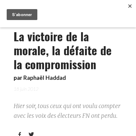
La victoire de la
morale, la défaite de
la compromission
par
Raphaël Haddad
18 juin 2012
Hier soir, tous ceux qui ont voulu compter
avec les voix des électeurs FN ont perdu.

