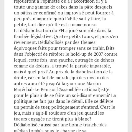
rejoueront à l’épinette ou à l’accordéon (il y a
toute une gamme de cakes dans la pâte desquels
un pâtissier confirmé ou improvisé peut fourrer à
peu près n’importe quoi) l’«Elle sait y faire, la
petite, faut dire qu’elle est comme nous».
La dédiabolisation du FN a joué son rôle dans la
flambée législative. Quatre petits tours, et puis s’en
reviennent. Dédiabolisés par des thèmes
équivoques faits pour tromper sans se trahir, faits
dans l’objectif de réitérer le hold-up de 2007 contre
lequel, cette fois, une gauche, outragée du dehors
comme du dedans, a trouvé la parade imparable,
mais à quel prix? Au prix de la diabolisation de la
droite, car en fait de morale, qui des uns ou des
autres aura été jusqu’à larguer une Marion
Maréchal-Le Pen sur l’Assemblée national)ist(e
pour le plaisir de se faire un soi-disant ennemi? La
politique ne fait pas dans le détail. Elle se délivre
un permis de tuer, politiquement s’entend. C’est le
jeu, mais s’agit-il toujours d’un jeu quand les
tueurs engagés ne tirent plus à blanc?
Dédiabolisée aussi par une bonne tranche des
médias tombés sous le charme de sa