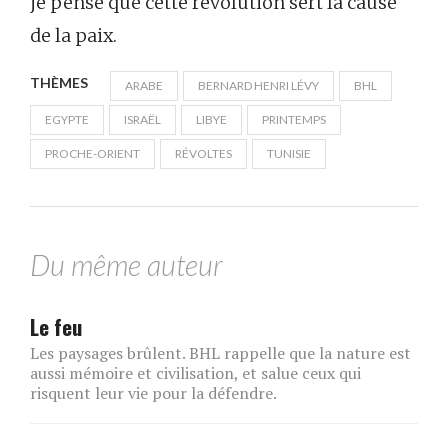
je pense que cette révolution sert la cause
de la paix.
THÈMES
ARABE
BERNARD HENRI LÉVY
BHL
EGYPTE
ISRAËL
LIBYE
PRINTEMPS
PROCHE-ORIENT
RÉVOLTES
TUNISIE
Du même auteur
Le feu
Les paysages brûlent. BHL rappelle que la nature est
aussi mémoire et civilisation, et salue ceux qui
risquent leur vie pour la défendre.