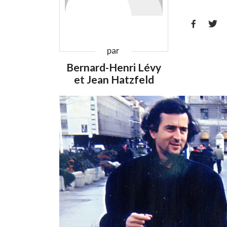


par
Bernard-Henri Lévy
et
Jean Hatzfeld