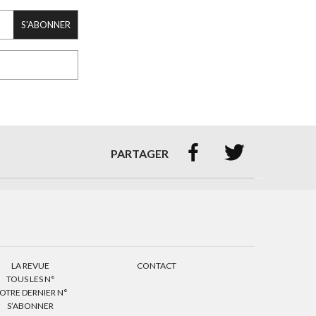
S'ABONNER


PARTAGER
LA REVUE
CONTACT
TOUS LES N°
OTRE DERNIER N°
S’ABONNER