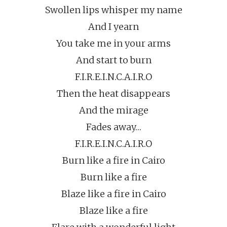
Swollen lips whisper my name
And I yearn
You take me in your arms
And start to burn
F.I.R.E.I.N.C.A.I.R.O
Then the heat disappears
And the mirage
Fades away…
F.I.R.E.I.N.C.A.I.R.O
Burn like a fire in Cairo
Burn like a fire
Blaze like a fire in Cairo
Blaze like a fire