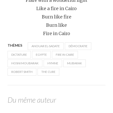
Flare with a wonderful light
Like a fire in Cairo
Burn like fire
Burn like
Fire in Cairo
THÈMES
ANOUAR EL-SADATE
DÉMOCRATIE
DICTATURE
EGYPTE
FIRE IN CAIRE
HOSNI MOUBARAK
HYMNE
MUBARAK
ROBERT SMITH
THE CURE
Du même auteur