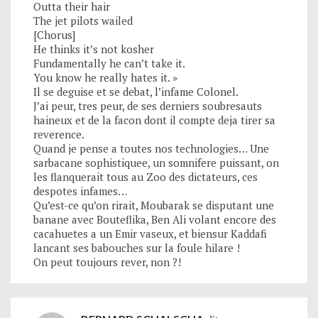
Outta their hair
The jet pilots wailed
[Chorus]
He thinks it’s not kosher
Fundamentally he can’t take it.
You know he really hates it. »
Il se deguise et se debat, l’infame Colonel.
J’ai peur, tres peur, de ses derniers soubresauts
haineux et de la facon dont il compte deja tirer sa
reverence.
Quand je pense a toutes nos technologies… Une
sarbacane sophistiquee, un somnifere puissant, on
les flanquerait tous au Zoo des dictateurs, ces
despotes infames…
Qu’est-ce qu’on rirait, Moubarak se disputant une
banane avec Bouteflika, Ben Ali volant encore des
cacahuetes a un Emir vaseux, et biensur Kaddafi
lancant ses babouches sur la foule hilare !
On peut toujours rever, non ?!