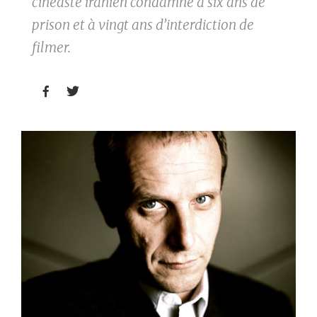
cinéaste iranien condamné à six ans de
prison et à vingt ans d’interdiction de
filmer.

