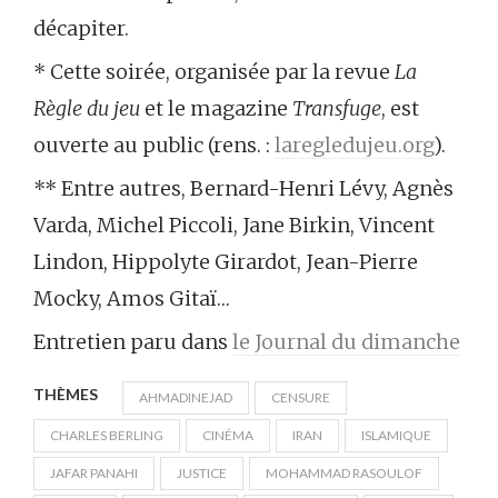
décapiter.
* Cette soirée, organisée par la revue
La
Règle du jeu
et le magazine
Transfuge
, est
ouverte au public (rens. :
laregledujeu.org
).
** Entre autres, Bernard-Henri Lévy, Agnès
Varda, Michel Piccoli, Jane Birkin, Vincent
Lindon, Hippolyte Girardot, Jean-Pierre
Mocky, Amos Gitaï…
Entretien paru dans
le Journal du dimanche
THÈMES
AHMADINEJAD
CENSURE
CHARLES BERLING
CINÉMA
IRAN
ISLAMIQUE
JAFAR PANAHI
JUSTICE
MOHAMMAD RASOULOF