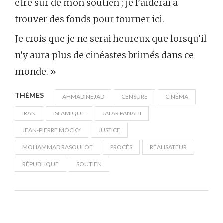
être sûr de mon soutien ; je l’aiderai à
trouver des fonds pour tourner ici.
Je crois que je ne serai heureux que lorsqu’il
n’y aura plus de cinéastes brimés dans ce
monde. »
THÈMES
AHMADINEJAD
CENSURE
CINÉMA
IRAN
ISLAMIQUE
JAFAR PANAHI
JEAN-PIERRE MOCKY
JUSTICE
MOHAMMAD RASOULOF
PROCÈS
RÉALISATEUR
RÉPUBLIQUE
SOUTIEN