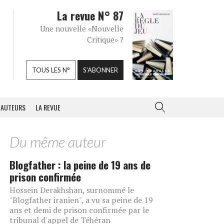
La revue N° 87
Une nouvelle «Nouvelle
Critique» ?
TOUS LES N°
S'ABONNER
AUTEURS
LA REVUE
Du même auteur
Blogfather : la peine de 19 ans de
prison confirmée
Hossein Derakhshan, surnommé le
"Blogfather iranien", a vu sa peine de 19
ans et demi de prison confirmée par le
tribunal d'appel de Téhéran