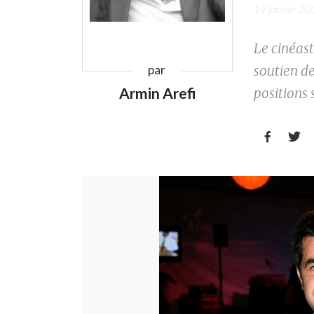
19 janvier 2
Le cinéast
soutien d
par
Armin Arefi
positions 

