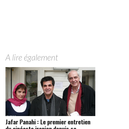
A lire également
Jafar Panahi : Le premier entretien
du cinéaste iranien depuis sa