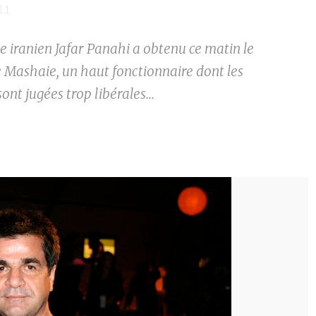
011
e iranien Jafar Panahi a obtenu ce matin le
e Mashaie, un haut fonctionnaire dont les
sont jugées trop libérales...