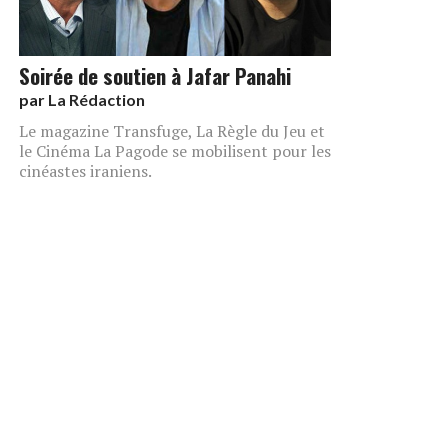
Soirée de soutien à Jafar Panahi
par
La Rédaction
Le magazine Transfuge, La Règle du Jeu et
le Cinéma La Pagode se mobilisent pour les
cinéastes iraniens.