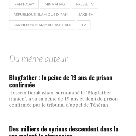
IRAN TODAY
MINA AHADI
PRESSE TV
RÉPUBLIQUE ISLAMIQUE D’IRAN
SAKINEH
SAKINEH MOHAMMADI-ASHTIANI
TV
Du même auteur
Blogfather : la peine de 19 ans de prison
confirmée
Hossein Derakhshan, surnommé le "Blogfather
iranien", a vu sa peine de 19 ans et demi de prison
confirmée par le tribunal d'appel de Téhéran
Des milliers de syriens descendent dans la
rue malgré la répression.