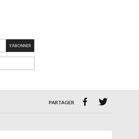
S'ABONNER


PARTAGER