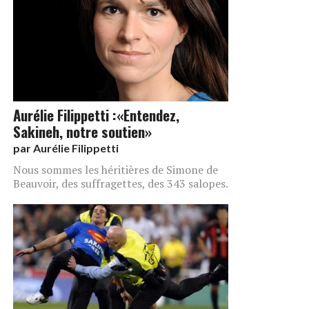
Aurélie Filippetti :«Entendez,
Sakineh, notre soutien»
par
Aurélie Filippetti
Nous sommes les héritières de Simone de
Beauvoir, des suffragettes, des 343 salopes.