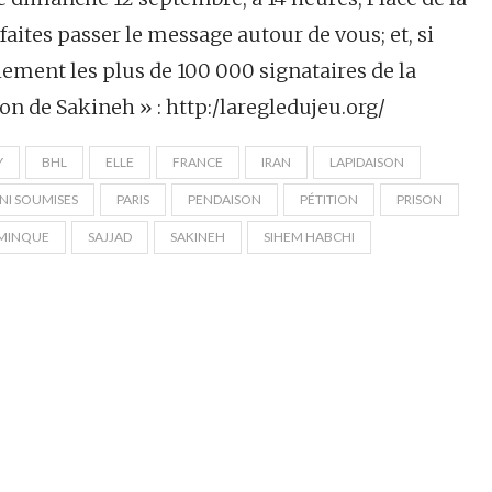
aites passer le message autour de vous; et, si
alement les plus de 100 000 signataires de la
ion de Sakineh » : http:/laregledujeu.org/
Y
BHL
ELLE
FRANCE
IRAN
LAPIDAISON
NI SOUMISES
PARIS
PENDAISON
PÉTITION
PRISON
AMINQUE
SAJJAD
SAKINEH
SIHEM HABCHI