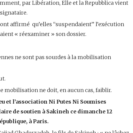
amment, par Libération, Elle et la Repubblica vient
signataire.
, ont affirmé qu’elles “suspendaient” l’exécution
aient « réexaminer » son dossier.
iennes ne sont pas sourdes à la mobilisation
ut.
e mobilisation ne doit, en aucun cas, faiblir.
jeu et l’association Ni Putes Ni Soumises
aire de soutien à Sakineh ce dimanche 12
épublique, à Paris.
Sajjad Ghaderzadeh, le fils de Sakineh : « ne lâchez