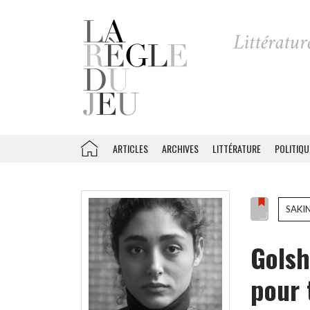
ARTICLES
ARCHIVES
LITTÉRATURE
POLITIQU
SAKI
Golsh
pour 