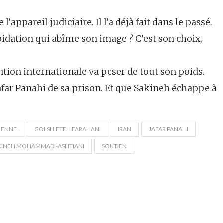
’appareil judiciaire. Il l’a déjà fait dans le passé.
apidation qui abîme son image ? C’est son choix,
ention internationale va peser de tout son poids.
Jafar Panahi de sa prison. Et que Sakineh échappe à
IENNE
GOLSHIFTEH FARAHANI
IRAN
JAFAR PANAHI
KINEH MOHAMMADI-ASHTIANI
SOUTIEN