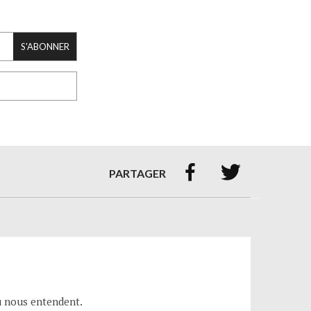
S'ABONNER


PARTAGER
eu nous entendent.