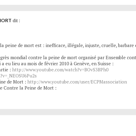
 MORT
dit :
peine de mort est : inefficace, illégale, injuste, cruelle, barbare 
grès mondial contre la peine de mort organisé par Ensemble contr
i a eu lieu au mois de février 2010 à Genève, en Suisse :
rtie :
http://www.youtube.com/watch?v=BOvS3BPh0
ch?v=_NEOSU6Pu2s
ine de Mort :
http://www.youtube.com/user/ECPMassociation
le Contre la Peine de Mort :