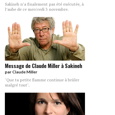
Sakineh n’a finalement pas été exécutée, à
l’aube de ce mercredi 3 novembre.
Message de Claude Miller à Sakineh
par
Claude Miller
"Que ta petite flamme continue à brûler
malgré tout".