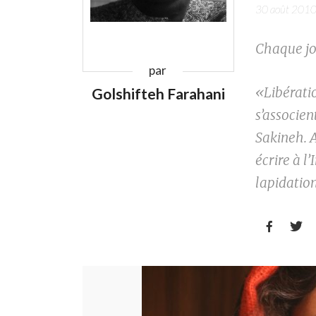
30 août 201
Chaque jo
par
«Libérati
Golshifteh Farahani
s’associen
Sakineh. A
écrire à 
lapidation

