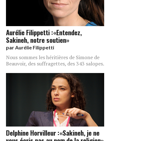
Aurélie Filippetti :«Entendez,
Sakineh, notre soutien»
par
Aurélie Filippetti
Nous sommes les héritières de Simone de
Beauvoir, des suffragettes, des 343 salopes.
Delphine Horvilleur :«Sakineh, je ne
vous écris pas au nom de la religion»