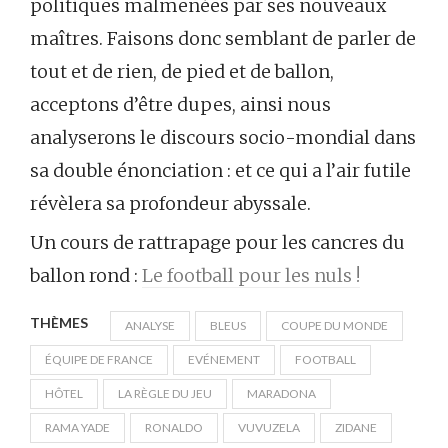
politiques malmenées par ses nouveaux
maîtres. Faisons donc semblant de parler de
tout et de rien, de pied et de ballon,
acceptons d’être dupes, ainsi nous
analyserons le discours socio-mondial dans
sa double énonciation : et ce qui a l’air futile
révèlera sa profondeur abyssale.
Un cours de rattrapage pour les cancres du
ballon rond :
Le football pour les nuls !
THÈMES
ANALYSE
BLEUS
COUPE DU MONDE
ÉQUIPE DE FRANCE
EVÉNEMENT
FOOTBALL
HÔTEL
LA RÈGLE DU JEU
MARADONA
RAMA YADE
RONALDO
VUVUZELA
ZIDANE