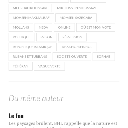
MEHRDAD KHONSARI
MIR HOSSEIN MOUSSAVI
MOHSEN MAKMALBAF
MOHSEN SAZEGARA
MOLLAHS
NEDA
ONLINE
OÙ EST MON VOTE
POLITIQUE
PRISON
RÉPRESSION
RÉPUBLIQUE ISLAMIQUE
REZA HOSSEINBOR
RUBANS ET TURBANS
SOCIÉTÉ OUVERTE
SORHAB
TÉHÉRAN
VAGUE VERTE
Du même auteur
Le feu
Les paysages brûlent. BHL rappelle que la nature est