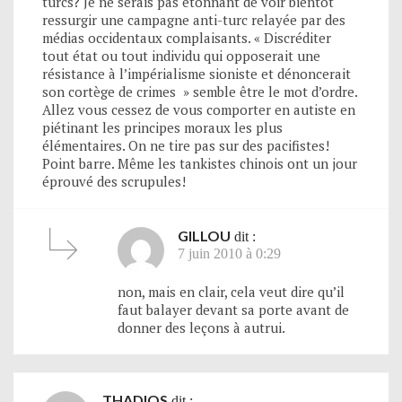
turcs? Je ne serais pas étonnant de voir bientôt
ressurgir une campagne anti-turc relayée par des
médias occidentaux complaisants. « Discréditer
tout état ou tout individu qui opposerait une
résistance à l’impérialisme sioniste et dénoncerait
son cortège de crimes » semble être le mot d’ordre.
Allez vous cessez de vous comporter en autiste en
piétinant les principes moraux les plus
élémentaires. On ne tire pas sur des pacifistes!
Point barre. Même les tankistes chinois ont un jour
éprouvé des scrupules!
GILLOU
dit :
7 juin 2010 à 0:29
non, mais en clair, cela veut dire qu’il
faut balayer devant sa porte avant de
donner des leçons à autrui.
THADIOS
dit :