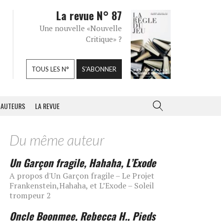
La revue N° 87
Une nouvelle «Nouvelle
Critique» ?
TOUS LES N°
S'ABONNER
AUTEURS
LA REVUE
Du même auteur
Un Garçon fragile, Hahaha, L’Exode
A propos d'Un Garçon fragile – Le Projet
Frankenstein,Hahaha, et L’Exode – Soleil
trompeur 2
Oncle Boonmee, Rebecca H., Pieds