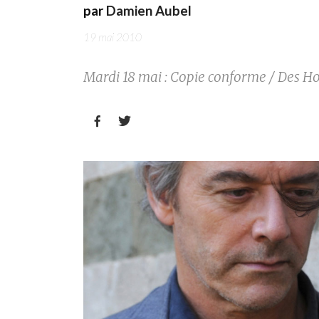
par
Damien Aubel
19 mai 2010
Mardi 18 mai : Copie conforme / Des H

