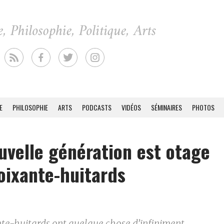
E
PHILOSOPHIE
ARTS
PODCASTS
VIDÉOS
SÉMINAIRES
PHOTOS
uvelle génération est otage
oixante-huitards
nte-huitards ont quelque chose d’infiniment