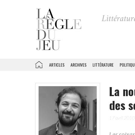
ARTICLES
ARCHIVES
LITTÉRATURE
POLITIQU
La no
des s
17 avril 2010
Les soixa