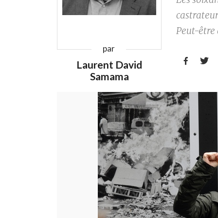
castrateu
Peut-être 
par


Laurent David
Samama