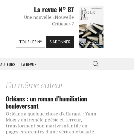
La revue N° 87
Une nouvelle «Nouvelle
Critique» ?
TOUS LES N°
S'ABONNER
AUTEURS
LA REVUE
Du même auteur
Orléans : un roman d’humiliation
bouleversant
Orléans a quelque chose d’effarant : Yann
Moix y entremêle poésie et terreur,
transformant son martyr infantile en
pages empreintes d’une véritable beauté.