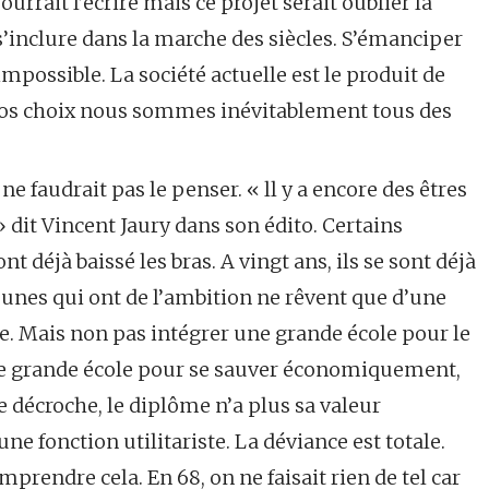
pourrait l’écrire mais ce projet serait oublier la
en s’inclure dans la marche des siècles. S’émanciper
mpossible. La société actuelle est le produit de
r nos choix nous sommes inévitablement tous des
ne faudrait pas le penser. « ll y a encore des êtres
» dit Vincent Jaury dans son édito. Certains
nt déjà baissé les bras. A vingt ans, ils se sont déjà
jeunes qui ont de l’ambition ne rêvent que d’une
le. Mais non pas intégrer une grande école pour le
une grande école pour se sauver économiquement,
le décroche, le diplôme n’a plus sa valeur
une fonction utilitariste. La déviance est totale.
prendre cela. En 68, on ne faisait rien de tel car