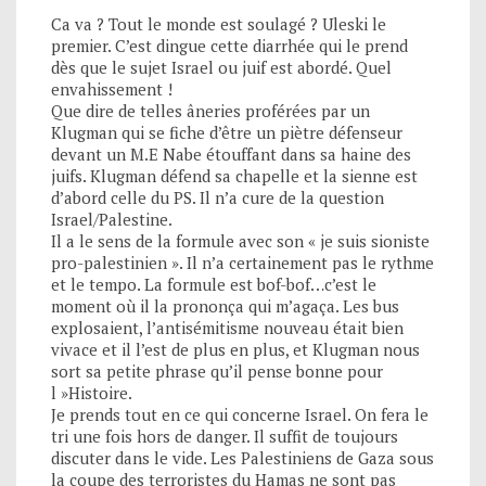
Ca va ? Tout le monde est soulagé ? Uleski le
premier. C’est dingue cette diarrhée qui le prend
dès que le sujet Israel ou juif est abordé. Quel
envahissement !
Que dire de telles âneries proférées par un
Klugman qui se fiche d’être un piètre défenseur
devant un M.E Nabe étouffant dans sa haine des
juifs. Klugman défend sa chapelle et la sienne est
d’abord celle du PS. Il n’a cure de la question
Israel/Palestine.
Il a le sens de la formule avec son « je suis sioniste
pro-palestinien ». Il n’a certainement pas le rythme
et le tempo. La formule est bof-bof…c’est le
moment où il la prononça qui m’agaça. Les bus
explosaient, l’antisémitisme nouveau était bien
vivace et il l’est de plus en plus, et Klugman nous
sort sa petite phrase qu’il pense bonne pour
l »Histoire.
Je prends tout en ce qui concerne Israel. On fera le
tri une fois hors de danger. Il suffit de toujours
discuter dans le vide. Les Palestiniens de Gaza sous
la coupe des terroristes du Hamas ne sont pas