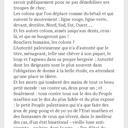
savoir publiquement pour ne pas démobiliser ses
troupes de choc.
Les colons que l’on déplace comme du bétail et qui
suivent le mouvement : ligne rouge, ligne verte,
devant, derrière, Nord, Sud, Est, Ouest….
Et les autres colons, armés jusqu’aux dents, ceux-
là, et qui ne bougeront pas !
Boucliers humains, les colons ?
L’Autorité palestinienne qui n’a d’autorité que le
titre, ménageant, telle une chèvre à son piquet, le
loup et l’agneau dans sa propre bergerie ; Autorité
dont les dirigeants sont le plus souvent dans
l’obligation de dormir à la belle étoile, en attendant
qu’une place se libère.
Et les morts qui tombent des mains de tout ce beau
petit monde : un contre un, deux pour un ; et
finalement : tous contre tous sur le dos du Peuple
israélien sur le dos du plus faible et du plus exposé
: le petit Peuple palestinien qui n’a que faire des
jeux de ping-pong et de yo-yo de l’Etat israélien et
des fantasmes de ceux qui rêvent, dans le meilleur
des cas, d’un état binational – vieille lune anti-
sioniste -, ou bien, dans le pire… « Pas d’état du