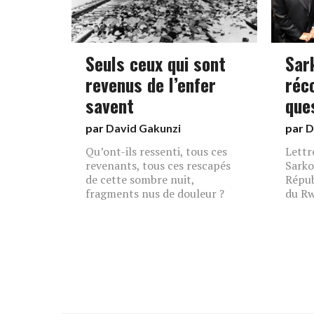
Seuls ceux qui sont
Sark
revenus de l’enfer
réco
savent
que
par
David Gakunzi
par
D
Qu’ont-ils ressenti, tous ces
Lettr
revenants, tous ces rescapés
Sarko
de cette sombre nuit,
Répub
fragments nus de douleur ?
du R