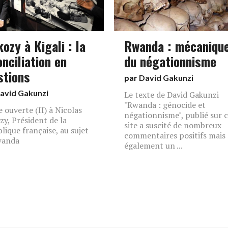
ozy à Kigali : la
Rwanda : mécaniqu
nciliation en
du négationnisme
stions
par
David Gakunzi
avid Gakunzi
Le texte de David Gakunzi
"Rwanda : génocide et
e ouverte (II) à Nicolas
négationnisme", publié sur 
zy, Président de la
site a suscité de nombreux
lique française, au sujet
commentaires positifs mais
wanda
également un ...