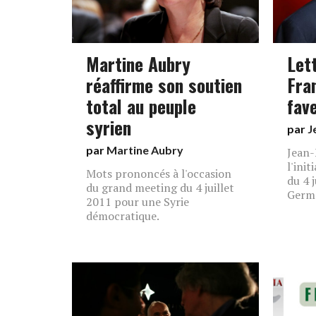
Martine Aubry
Let
réaffirme son soutien
Fra
total au peuple
fave
syrien
par
J
par
Martine Aubry
Jean-
l'ini
Mots prononcés à l'occasion
du 4 
du grand meeting du 4 juillet
Germ
2011 pour une Syrie
démocratique.