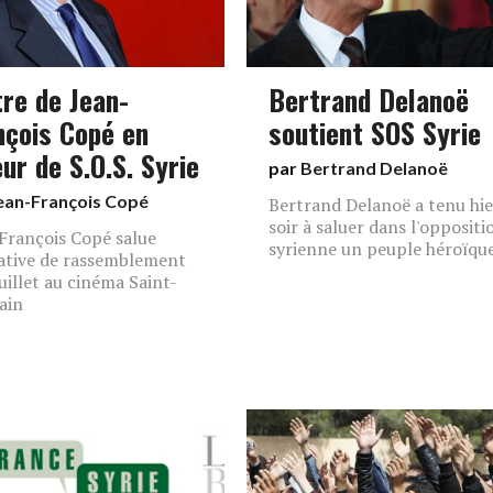
tre de Jean-
Bertrand Delanoë
nçois Copé en
soutient SOS Syrie
ur de S.O.S. Syrie
par
Bertrand Delanoë
ean-François Copé
Bertrand Delanoë a tenu hie
soir à saluer dans l'oppositi
François Copé salue
syrienne un peuple héroïqu
tiative de rassemblement
juillet au cinéma Saint-
ain