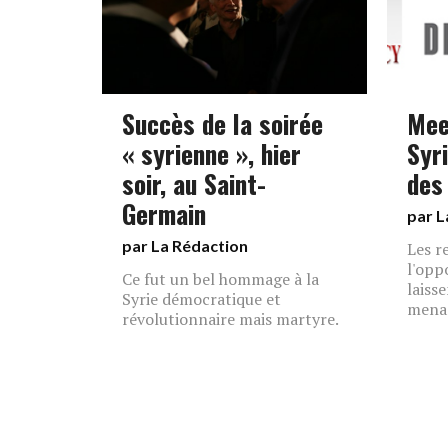
Succès de la soirée
Mee
« syrienne », hier
Syr
soir, au Saint-
des
Germain
par L
par La Rédaction
Les r
l'opp
Ce fut un bel hommage à la
laiss
Syrie démocratique et
mena
révolutionnaire mais martyre.