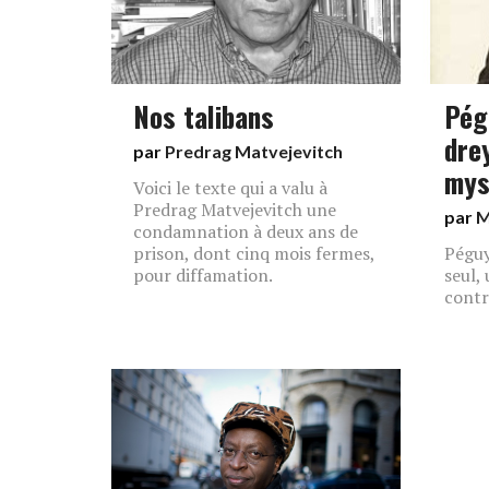
Nos talibans
Pég
dre
par
Predrag Matvejevitch
mys
Voici le texte qui a valu à
Predrag Matvejevitch une
par
M
condamnation à deux ans de
prison, dont cinq mois fermes,
Péguy
pour diffamation.
seul,
contr