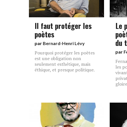
Il faut protéger les
Le 
poètes
poè
du 
par
Bernard-Henri Lévy
par
F
Pourquoi protéger les poètes
est une obligation non
Ferna
seulement esthétique, mais
les p
éthique, et presque politique.
vivan
priva
gloir