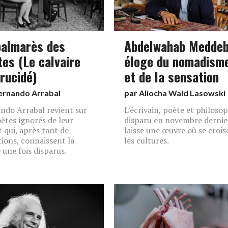
palmarès des
Abdelwahab Meddeb
tes (Le calvaire
éloge du nomadism
trucidé)
et de la sensation
ernando Arrabal
par
Aliocha Wald Lasowski
ndo Arrabal revient sur
L’écrivain, poète et philosop
oètes ignorés de leur
disparu en novembre dernie
t qui, après tant de
laisse une œuvre où se crois
tions, connaissent la
les cultures.
e une fois disparus.