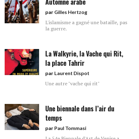
Automne arabe
par
Gilles Hertzog
L'islamisme a gagné une bataille, pas
la guerre.
La Walkyrie, la Vache qui Rit,
la place Tahrir
par
Laurent Dispot
Une autre "vache qui rit"
Une biennale dans l’air du
temps
par
Paul Tommasi
La 54e Biennale d'Art de Venise a