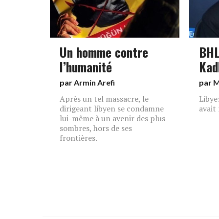
Un homme contre
BHL
l’humanité
Kad
par
Armin Arefi
par
M
Après un tel massacre, le
Libye
dirigeant libyen se condamne
avait 
lui-même à un avenir des plus
sombres, hors de ses
frontières.