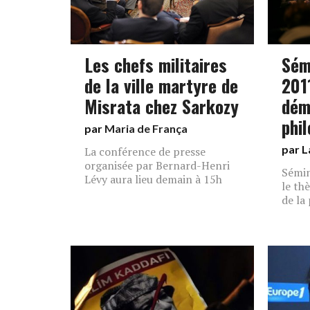
Les chefs militaires
Sém
de la ville martyre de
2011
Misrata chez Sarkozy
dém
phi
par
Maria de França
par L
La conférence de presse
organisée par Bernard-Henri
Sémin
Lévy aura lieu demain à 15h
le th
de la