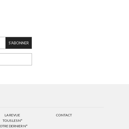
S'ABONNER
LA REVUE
CONTACT
TOUS LES N°
OTRE DERNIER N°