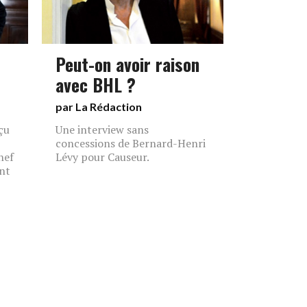
Peut-on avoir raison
avec BHL ?
par La Rédaction
çu
Une interview sans
concessions de Bernard-Henri
hef
Lévy pour Causeur.
ent