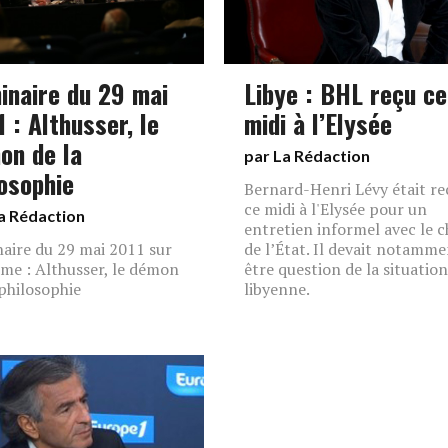
inaire du 29 mai
Libye : BHL reçu ce
 : Althusser, le
midi à l’Elysée
on de la
par La Rédaction
losophie
Bernard-Henri Lévy était re
ce midi à l'Elysée pour un
a Rédaction
entretien informel avec le c
aire du 29 mai 2011 sur
de l’État. Il devait notamm
ème : Althusser, le démon
être question de la situation
 philosophie
libyenne.