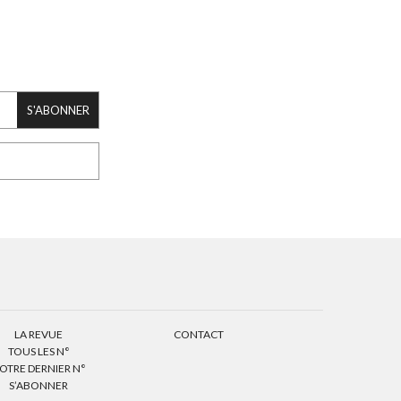
S'ABONNER
LA REVUE
CONTACT
TOUS LES N°
OTRE DERNIER N°
S’ABONNER