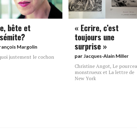
e, bête et
« Ecrire, c’est
isémite?
toujours une
surprise »
rançois Margolin
par
Jacques-Alain Miller
uoi justement le cochon
Christine Angot, Le pource
monstrueux et La lettre de
New York