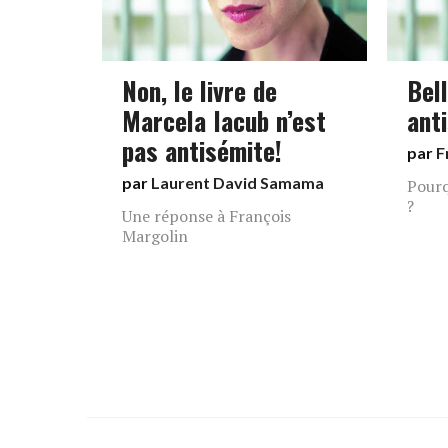
Non, le livre de
Bell
Marcela Iacub n’est
ant
pas antisémite!
par
F
par
Laurent David Samama
Pourq
?
Une réponse à François
Margolin