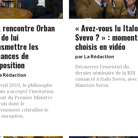
 rencontre Orban
« Avez-vous lu Italo
 de lui
Svevo ? » : moment
nsmettre les
choisis en vidéo
éances de
par La Rédaction
position
Découvrez l'essentiel du
dernier séminaire de la RDJ
a Rédaction
consacré à Italo Svevo, avec
avril 2019, le philosophe
Maurizio Serra.
ais a accepté l'invitation
bat du Premier Ministre
ois dont le
rnement cristallise le
 européen.