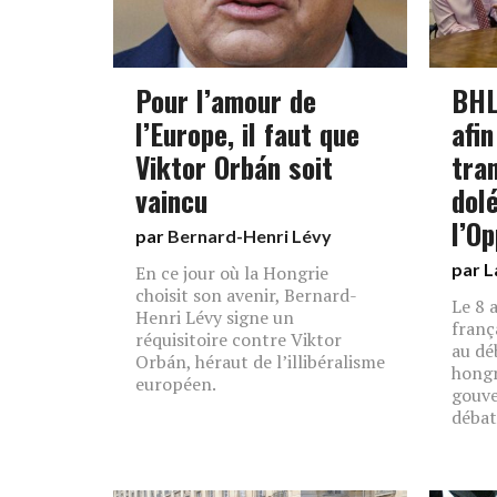
Pour l’amour de
BHL
l’Europe, il faut que
afin
Viktor Orbán soit
tra
vaincu
dol
l’Op
par
Bernard-Henri Lévy
par L
En ce jour où la Hongrie
choisit son avenir, Bernard-
Le 8 
Henri Lévy signe un
franç
réquisitoire contre Viktor
au dé
Orbán, héraut de l’illibéralisme
hongr
européen.
gouve
débat