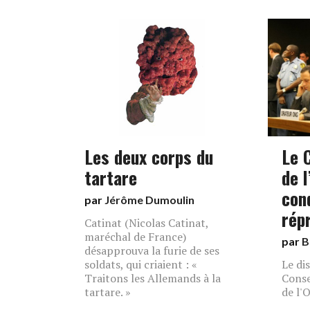
Les deux corps du
Le 
tartare
de 
con
par
Jérôme Dumoulin
rép
Catinat (Nicolas Catinat,
maréchal de France)
par
B
désapprouva la furie de ses
soldats, qui criaient : «
Le di
Traitons les Allemands à la
Conse
tartare. »
de l'