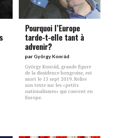
Pourquoi l’Europe
s
tarde-t-elle tant à
advenir?
par
György Konrád
György Konrád, grande figure
de la dissidence hongroise, est
mort le 13 sept 2019. Relire
son texte sur les «petits
nationalismes» qui couvent en
Europe.