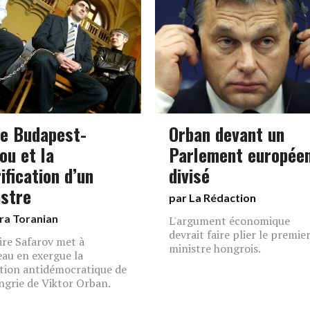
xe Budapest-
Orban devant un
ou et la
Parlement europée
ification d’un
divisé
stre
par La Rédaction
ra Toranian
L'argument économique
devrait faire plier le premie
aire Safarov met à
ministre hongrois.
au en exergue la
tion antidémocratique de
ngrie de Viktor Orban.