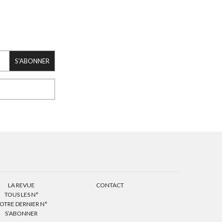
S'ABONNER
LA REVUE
CONTACT
TOUS LES N°
OTRE DERNIER N°
S’ABONNER