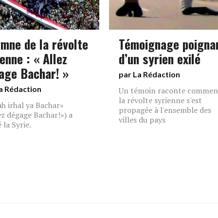
ymne de la révolte
Témoignage poigna
enne : « Allez
d’un syrien exilé
age Bachar! »
par La Rédaction
a Rédaction
Un témoin raconte commen
la révolte syrienne s'est
ah irhal ya Bachar»
propagée à l'ensemble des
ez dégage Bachar!») a
villes du pays
 la Syrie.