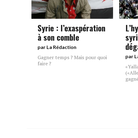
Syrie : l’exaspération
L’h
à son comble
syri
dég
par La Rédaction
par L
Gagner temps ? Mais pour quoi
faire ?
«Yall
(«All
gagné