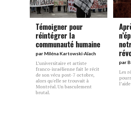
Témoigner pour
Aprè
réintégrer la
n’é
communauté humaine
notr
rév
par
Miléna Kartowski-Aïach
par
B
L’universitaire et artiste
franco-israélienne fait le récit
Les r
de son vécu post-7 octobre,
pourr
alors qu'elle se trouvait à
l’aid
Montréal. Un basculement
brutal.