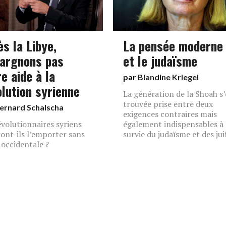
s la Libye,
La pensée moderne
pargnons pas
et le judaïsme
e aide à la
par
Blandine Kriegel
olution syrienne
La génération de la Shoah s’
trouvée prise entre deux
ernard Schalscha
exigences contraires mais
évolutionnaires syriens
également indispensables à 
ont-ils l’emporter sans
survie du judaïsme et des jui
e occidentale ?